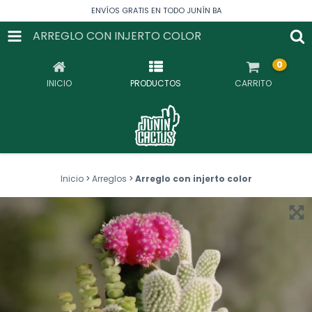
ENVÍOS GRATIS EN TODO JUNÍN BA
ARREGLO CON INJERTO COLOR
0
INICIO
PRODUCTOS
CARRITO
Inicio
>
Arreglos
>
Arreglo con injerto color