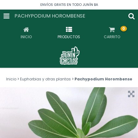
ENVÍOS GRATIS EN TODO JUNÍN BA
PACHYPODIUM HOROMBENSE
0
INICIO
PRODUCTOS
CARRITO
Inicio
>
Euphorbias y otras plantas
>
Pachypodium Horombense